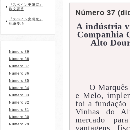
『スペイン史研究』
欧文要旨
Número 37 (di
『スペイン史研究』
執筆要項
A
indústria v
Companhia Ge
Alto Dour
Número 39
Número 38
Número 37
Número 36
Número 35
O Marquês 
Número 34
e Melo, imple
Número 33
foi a fundação
Número 32
Vinhas do Alt
Número 31
Número 30
mercado para
Número 29
vantagens fis