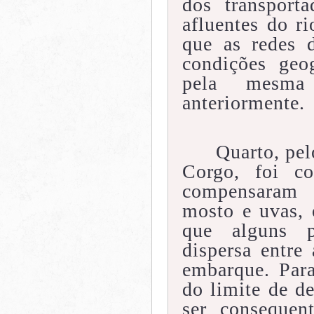
dos transport
afluentes do r
que as redes d
condições geo
pela mesma
anteriormente.
Quarto, pe
Corgo, foi c
compensaram 
mosto e uvas, 
que alguns p
dispersa entre
embarque. Para
do limite de d
ser consequen