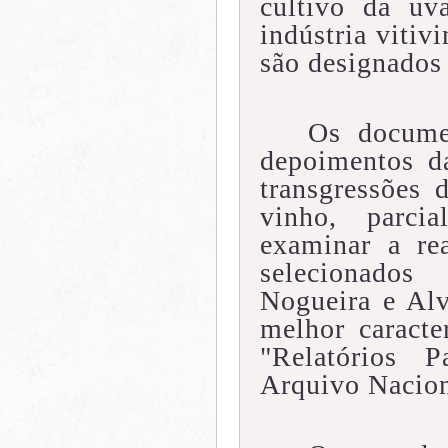
cultivo da uv
indústria vitiv
são designados
Os documen
depoimentos d
transgressões 
vinho, parci
examinar a re
selecionados
Nogueira e Alv
melhor caracte
"Relatórios 
Arquivo Nacion