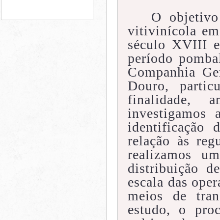
O objetivo
vitivinícola e
século XVIII 
período pombal
Companhia Ger
Douro, partic
finalidade, 
investigamos 
identificação
relação às re
realizamos um
distribuição 
escala das ope
meios de tran
estudo, o pro