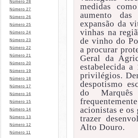
Número 28
medidas como
Número 27
aumento das 
Número 26
expansão da vit
Número 25
vinhas na regi
Número 24
de vinho do Po
Número 23
a procurar pro
Número 22
Número 21
Geral da Agri
Número 20
estabelecida a
Número 19
privilégios. De
Número 18
despotismo esc
Número 17
do Marquês
Número 16
frequentement
Número 15
acionistas e os
Número 14
trazer desenv
Número 13
Alto Douro.
Número 12
Número 11